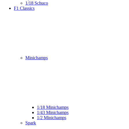
1/18 Schuco
F1 Classics
Minichamps
1/18 Minichamps
1/43 Minichamps
1/2 Minichamps
Spark