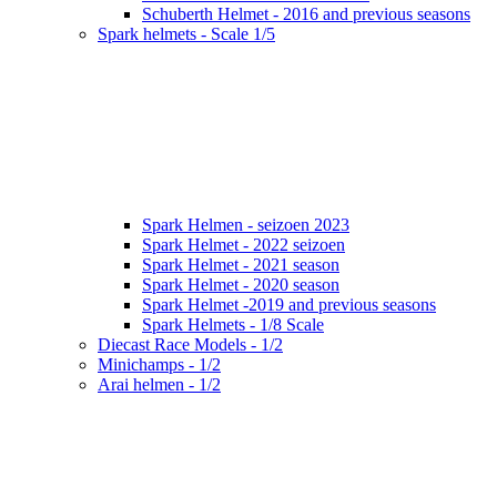
Schuberth Helmet - 2016 and previous seasons
Spark helmets - Scale 1/5
Spark Helmen - seizoen 2023
Spark Helmet - 2022 seizoen
Spark Helmet - 2021 season
Spark Helmet - 2020 season
Spark Helmet -2019 and previous seasons
Spark Helmets - 1/8 Scale
Diecast Race Models - 1/2
Minichamps - 1/2
Arai helmen - 1/2